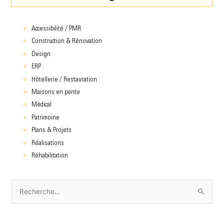
Accessibilité / PMR
Construction & Rénovation
Design
ERP
Hôtellerie / Restauration
Maisons en pente
Médical
Patrimoine
Plans & Projets
Réalisations
Réhabilitation
R
e
c