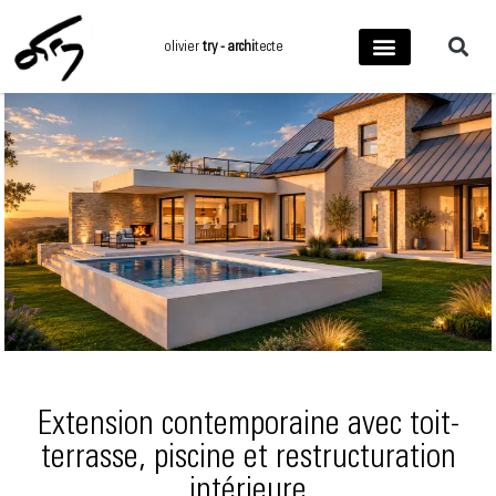
Aller
au
olivier
try - archi
tecte
contenu
Extension contemporaine avec toit-
terrasse, piscine et restructuration
intérieure