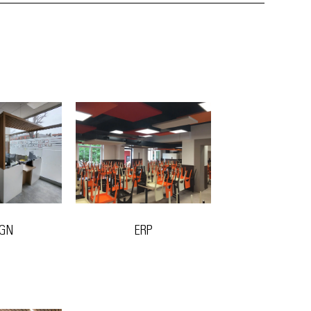
IGN
ERP