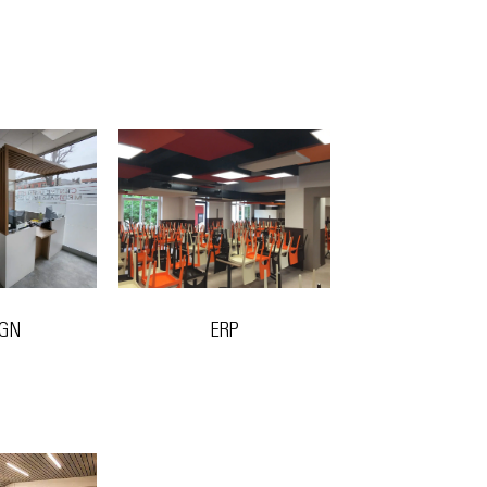
IGN
ERP