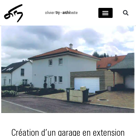
Aller
au
olivier
try - archi
tecte
contenu
Création d’un garage en extension