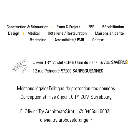
Construction & Rénovation
Plans & Projets
ERP
Réhabilitation
Design
Médical
Hôtellerie / Restauration
Maisons en pente
Patrimoine
Accessibilité / PMR
Contact
Olivier TRY, Architecte
9 Quai du canal 67700
SAVERNE
12 rue Poincaré 57200
SARREGUEMINES
Mentions légales
Politique de protection des données
Conception et mise à jour : CITY COM Sarrebourg
EI Olivier Try Architecte
Siret : 525040655 00025
olivier.try(arobase)orange.fr