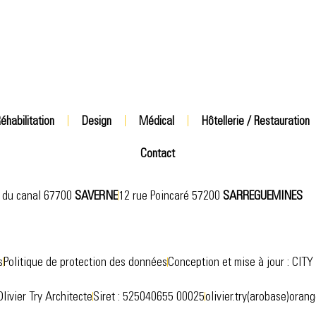
éhabilitation
Design
Médical
Hôtellerie / Restauration
Contact
 du canal 67700
SAVERNE
12 rue Poincaré 57200
SARREGUEMINES
s
Politique de protection des données
Conception et mise à jour : CIT
Olivier Try Architecte
Siret : 525040655 00025
olivier.try(arobase)orang