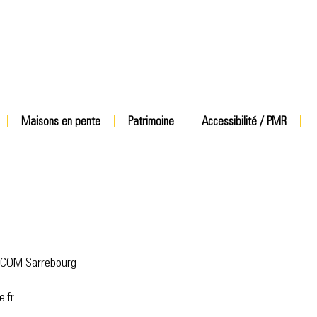
Maisons en pente
Patrimoine
Accessibilité / PMR
Y COM Sarrebourg
e.fr